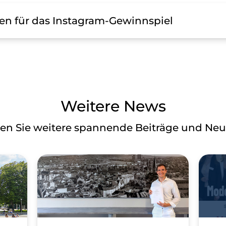
n für das Instagram-Gewinnspiel
istellung von Instagram
gelten für alle Gewinnspiele, die über das Instagram-
ranstaltet werden. Das Gewinnspiel steht in keiner Ver
 von Instagram gesponsert, unterstützt, noch organisie
m Zusammenhang mit den Gewinnspielen stammen auss
Weitere News
 Veranstalter. Die SÜDBLICK GmbH ist gemäß der
 (DSGVO) die verantwortliche Stelle für die Verarbeit
en Sie weitere spannende Beiträge und Neu
 und Teilnahme
nspiel akzeptieren die Instagram-Nutzerinnen und -Nut
rücklich. Teilnahmeberechtigt sind sowohl Kundinne
dinnen und -Kunden der SÜDBLICK GmbH. Mitarbeiten
 Angehörige sind von der Teilnahme ausgeschlossen.
r Veröffentlichung des entsprechenden Beitrags auf u
zu dem jeweils angegebenen Zeitpunkt. Details zu den 