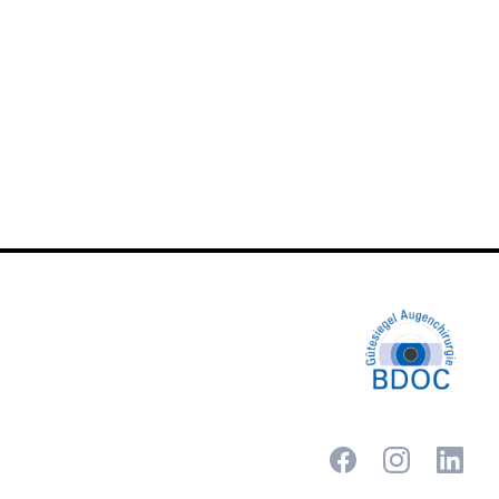
tagram
hen die
ung zur
eine
GmbH
en Daten
sen ist.
 zu
enen
htigen.
inzelne
 Gültigkeit
cht vor,