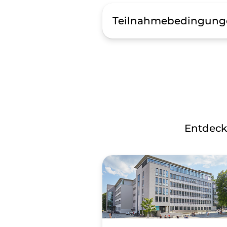
Teilnahmebedingunge
1. Geltungsbereich und Fre
Diese Teilnahmebedingungen 
„suedblickaugenzentren“ ve
zu Instagram und wird weder
Sämtliche Informationen i
von der SÜDBLICK GmbH als
Datenschutzgrundverordnung
Entdeck
Daten.
2. Teilnahmeberechtigung
Mit der Teilnahme am Gewin
Teilnahmebedingungen ausd
Kunden als auch Nicht-Kun
SÜDBLICK GmbH sowie deren
Gewinnspiel beginnt mit de
Instagram-Proﬁl und endet 