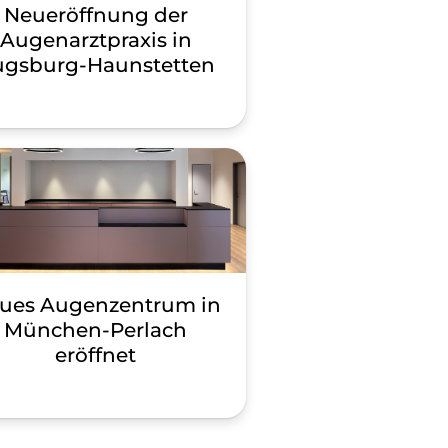
nach
Neueröffnung der
nserer
Augenarztpraxis in
ugsburg-Haunstetten
sich
innen und
rinzip
hmenden
nner
rhalb von
keine
ues Augenzentrum in
 der
München-Perlach
eröffnet
ung des
estens