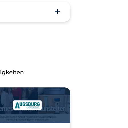
Proﬁl
bindung
rt.
chließlich
ung der
igkeiten
zer diese
n und
de der
 Das
nserem
Laufzeiten