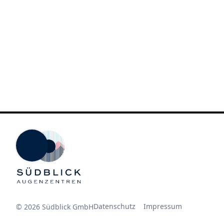
30 Tage nach Abschluss des
bestehen bleiben und weite
gesetzlichen Rechte auf Aus
Verarbeitung personenbezog
schriftliche Mitteilung a
gesendet wird. Nach einem
unverzüglich gelöscht, wod
5. Vorzeitige Beendigung 
Die SÜDBLICK GmbH behält 
ändern, abzubrechen oder v
Umständen. Dies gilt insbe
Hindernissen, die eine ord
6. Sonstiges
Der Rechtsweg ist ausgeschl
Bestimmungen dieser Teilna
der übrigen Bedingungen d
Datenschutz
Impressum
© 2026 Südblick GmbH
diese Teilnahmebedingunge