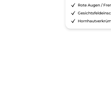
Rote Augen / Fre
Gesichtsfeldeins
Hornhautverkr