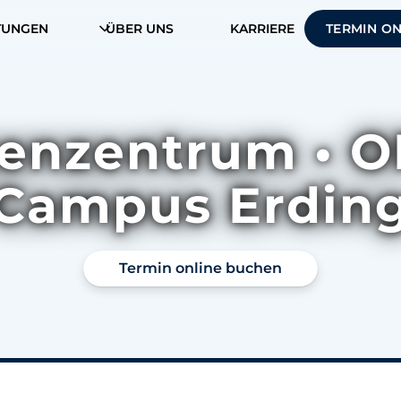
TUNGEN
ÜBER UNS
KARRIERE
TERMIN O
enzentrum • O
Campus Erdin
Termin online buchen