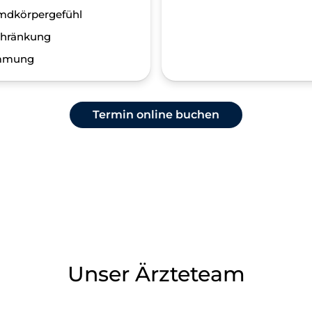
mdkörpergefühl
chränkung
ümmung
Termin online buchen
Unser Ärzteteam