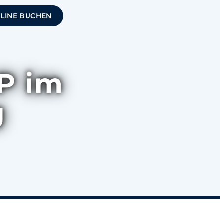
NLINE BUCHEN
P im
g